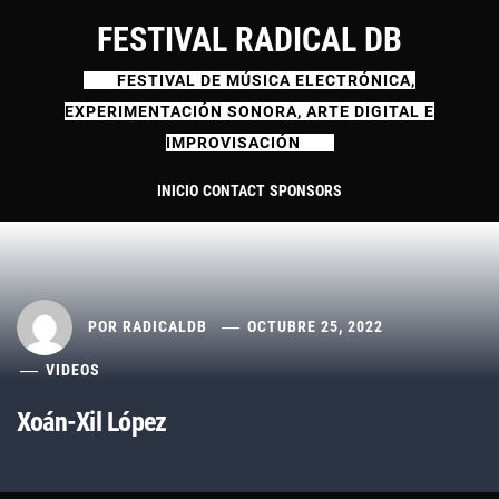
Ir
FESTIVAL RADICAL DB
al
contenido
FESTIVAL DE MÚSICA ELECTRÓNICA,
EXPERIMENTACIÓN SONORA, ARTE DIGITAL E
IMPROVISACIÓN
INICIO
CONTACT
SPONSORS
POR
RADICALDB
OCTUBRE 25, 2022
VIDEOS
Xoán-Xil López