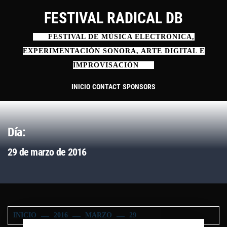
Ir
FESTIVAL RADICAL DB
al
contenido
FESTIVAL DE MÚSICA ELECTRÓNICA,
EXPERIMENTACIÓN SONORA, ARTE DIGITAL E
IMPROVISACIÓN
INICIO
CONTACT
SPONSORS
Día:
29 de marzo de 2016
INICIO
2016
MARZO
29