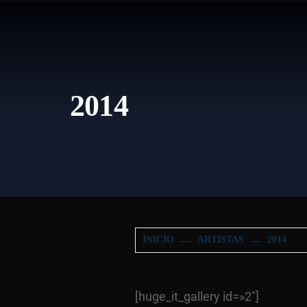
2014
INICIO
ARTISTAS
2014
[huge_it_gallery id=»2″]