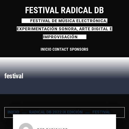
Ir
FESTIVAL RADICAL DB
al
contenido
FESTIVAL DE MÚSICA ELECTRÓNICA,
EXPERIMENTACIÓN SONORA, ARTE DIGITAL E
IMPROVISACIÓN
INICIO
CONTACT
SPONSORS
festival
INICIO
RADICAL DB 2022 IX EDICIÓN
FESTIVAL