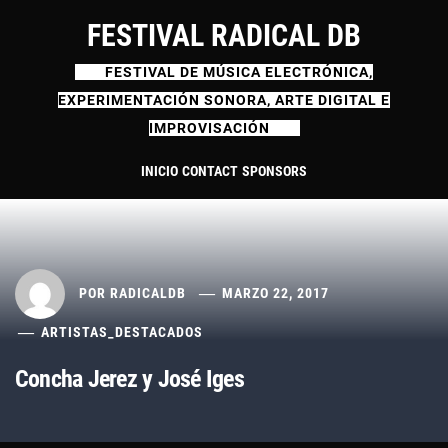
Ir
FESTIVAL RADICAL DB
al
contenido
FESTIVAL DE MÚSICA ELECTRÓNICA,
EXPERIMENTACIÓN SONORA, ARTE DIGITAL E
IMPROVISACIÓN
INICIO
CONTACT
SPONSORS
POR
RADICALDB
MARZO 22, 2017
ARTISTAS_DESTACADOS
Concha Jerez y José Iges