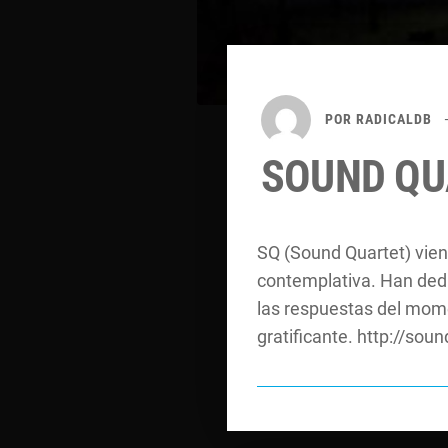
POR
RADICALDB
SOUND QU
SQ (Sound Quartet) vien
contemplativa. Han dedi
las respuestas del mome
gratificante. http://so