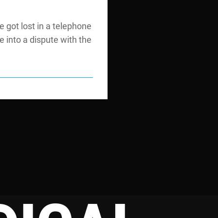
e got lost in a telephone
 into a dispute with the