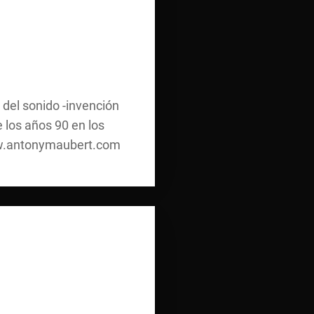
 del sonido -invención
 los años 90 en los
www.antonymaubert.com