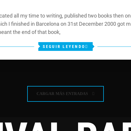
dicated all my time to writing, published two books then on
ich I finished in Barcelona on 31st December 2000 got me
eant the end of that book,
SEGUIR LEYENDO
CARGAR MÁS ENTRADAS