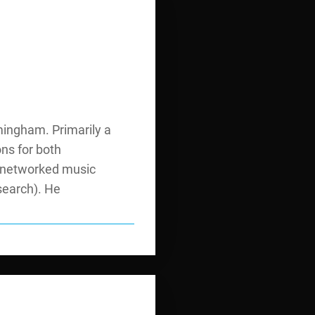
rmingham. Primarily a
ns for both
or networked music
search). He