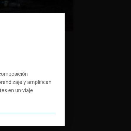
 composición
rendizaje y amplifican
tes en un viaje