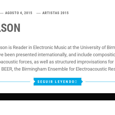
AGOSTO 4, 2015
ARTISTAS 2015
LSON
on is Reader in Electronic Music at the University of Bi
e been presented internationally, and include compositio
oacoustic forces, as well as structured improvisations f
h BEER, the Birmingham Ensemble for Electroacoustic Re
SEGUIR LEYENDO