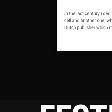
In the last century I de
cell and another one, wh
Dutch publisher which m