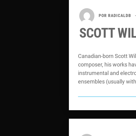
POR
RADICALDB
SCOTT WI
Canadian-born Scott Wils
composer, his works hav
instrumental and electr
ensembles (usually wit