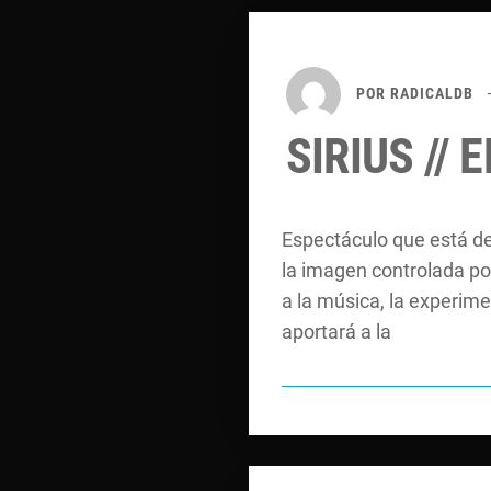
POR
RADICALDB
SIRIUS //
Espectáculo que está de
la imagen controlada por
a la música, la experime
aportará a la