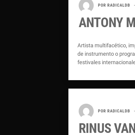
POR
RADICALDB
ANTONY 
Artista multifacético, 
de instrumento o progra
festivales internacion
POR
RADICALDB
RINUS VA